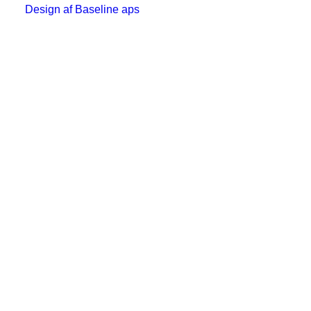
Design af Baseline aps
Nyhed!
Vi tilbyder nu online kurser i strålebeskyttelse på
vores nye digitale læringsplatform Alara Academy.
Text on the button