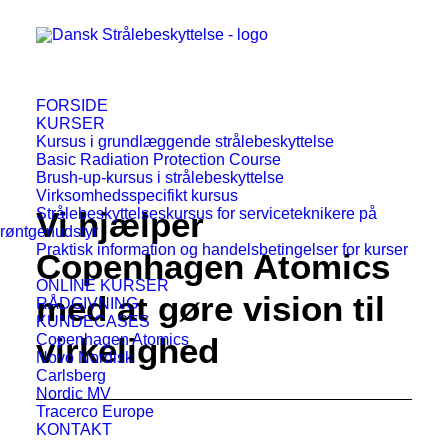
FORSIDE
KURSER
Kursus i grundlæggende strålebeskyttelse
Basic Radiation Protection Course
Brush-up-kursus i strålebeskyttelse
Virksomhedsspecifikt kursus
Strålebeskyttelseskursus for serviceteknikere på
Vi hjælper
røntgenudstyr
Praktisk information og handelsbetingelser for kurser
Copenhagen Atomics
ONLINE KURSER
med at gøre vision til
RÅDGIVNING
KUNDECASES
Copenhagen Atomics
virkelighed
Novo Nordisk
Carlsberg
Nordic MV
Tracerco Europe
KONTAKT