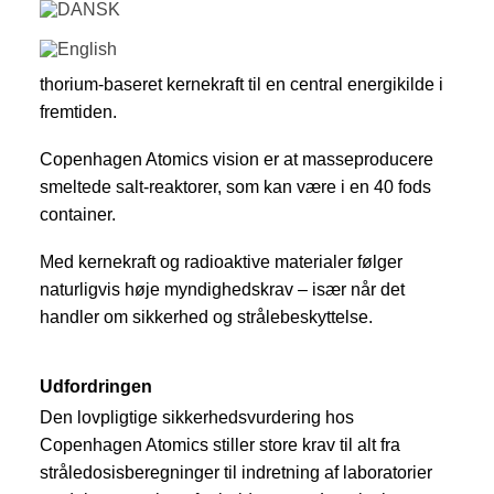
Vi er stolte af vores samarbejde med Copenhagen
Atomics. Copenhagen Atomics er en højteknologisk
virksomhed som arbejder målrettet på at gøre
thorium-baseret kernekraft til en central energikilde i
fremtiden.
Copenhagen Atomics vision er at masseproducere
smeltede salt-reaktorer, som kan være i en 40 fods
container.
Med kernekraft og radioaktive materialer følger
naturligvis høje myndighedskrav – især når det
handler om sikkerhed og strålebeskyttelse.
Udfordringen
Den lovpligtige sikkerhedsvurdering hos
Copenhagen Atomics stiller store krav til alt fra
stråledosisberegninger til indretning af laboratorier